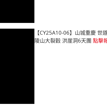
【CY25A10-06】山城重慶 
陵山大裂穀 洪崖洞6天團
點擊