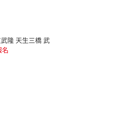
世道武隆 天生三橋 武
報名