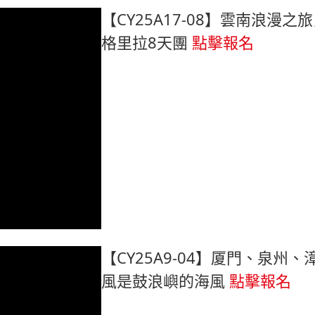
【CY25A17-08】雲南浪漫之
格里拉8天團
點擊報名
【CY25A9-04】厦門、泉州、
風是鼓浪嶼的海風
點擊報名