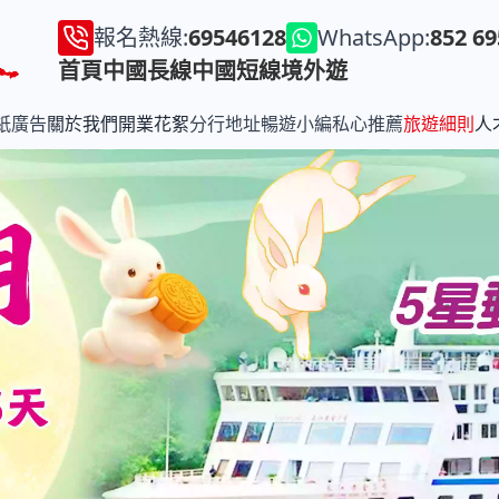
報名熱線:
69546128
WhatsApp:
852 6
首頁
中國長線
中國短線
境外遊
紙廣告
關於我們
開業花絮
分行地址
暢遊小編私心推薦
旅遊細則
人