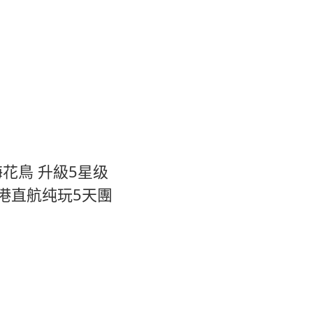
-海花鳥 升級5星级
港直航纯玩5天團