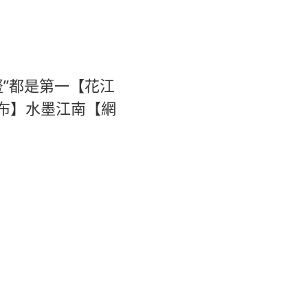
橫豎”都是第一【花江
瀑布】水墨江南【網
名