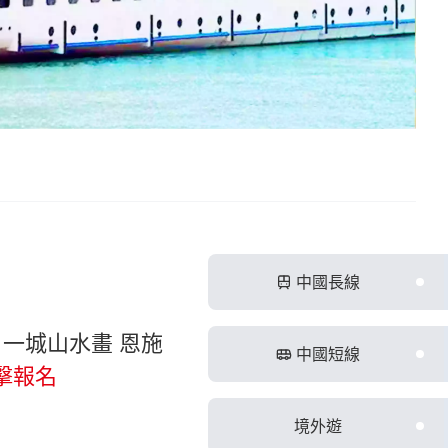
中國長線
韻 一城山水畫 恩施
中國短線
擊報名
境外遊