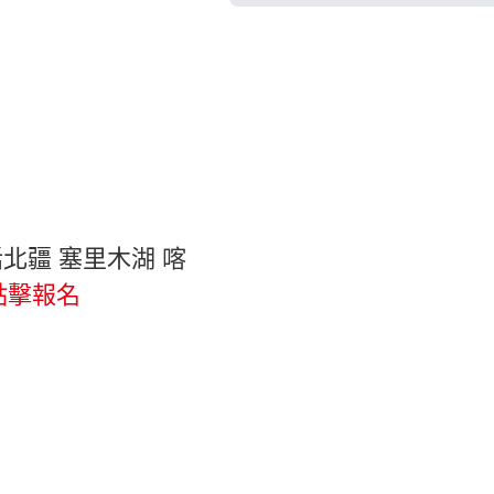
童話北疆 塞里木湖 喀
點擊報名