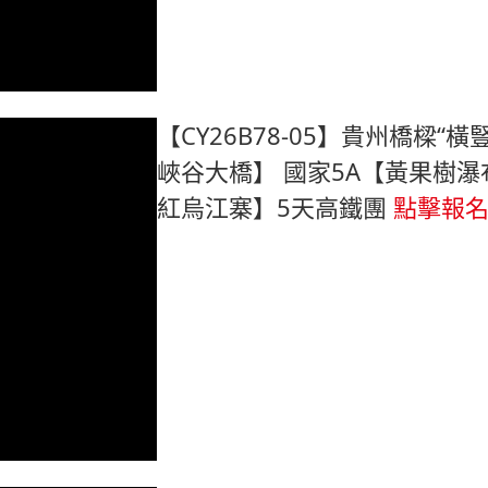
【CY26B78-05】貴州橋樑“
峽谷大橋】 國家5A【黃果樹
紅烏江寨】5天高鐵團
點擊報