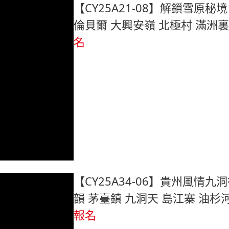
【CY25A21-08】解鎻雪原秘
倫貝爾 大興安嶺 北極村 滿洲裏
名
【CY25A34-06】貴州風情九
韻 茅臺鎮 九洞天 島江寨 油杉
報名