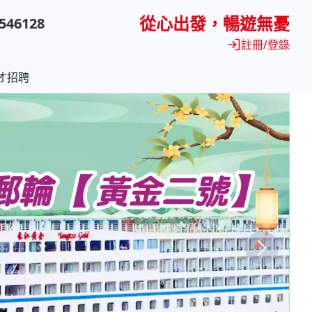
從心出發，暢遊無憂
9546128
註冊/登錄
會員獨家優惠 註
才招聘