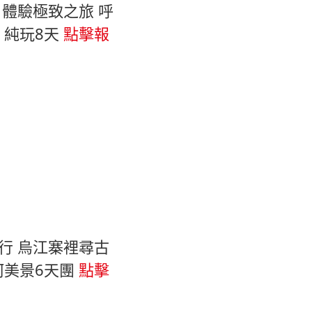
境 體驗極致之旅 呼
 純玩8天
點擊報
洞行 烏江寨裡尋古
河美景6天團
點擊